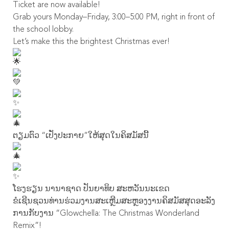
Ticket are now available!
Grab yours Monday–Friday, 3:00–5:00 PM, right in front of
the school lobby.
Let’s make this the brightest Christmas ever!
ຕຽມຕົວ “ເປັ່ງປະກາຍ”ໃຫ້ສຸດໃນຄິສມັສນີ້
ໂຮງຮຽນ ນານາຊາດ ປັນຍາທິບ ສະຫວັນນະເຂດ
ຂໍເຊີນຊວນທ່ານຮ່ວມງານສະເຫຼີມສະຫຼອງງານຄິສມັສສຸດອະລັງ
ການກັບງານ “Glowchella: The Christmas Wonderland
Remix”!