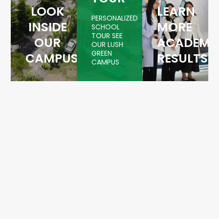
LOOK
LEARN
PERSONALIZED
INSIDE
MORE
SCHOOL
TOUR SEE
OUR
ACADEMI
OUR LUSH
GREEN
CAMPUS
RESULTS
CAMPUS