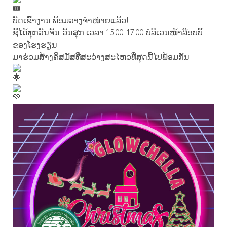
ບັດເຂົ້າງານ ພ້ອມວາງຈຳໜ່າຍແລ້ວ!
ຊື້ໄດ້ທຸກວັນຈັນ-ວັນສຸກ ເວລາ 15:00-17:00 ບໍລິເວນໜ້າລ໊ອບບີ້
ຂອງໂຮງຮຽນ
ມາຮ່ວມສ້າງຄິສມັສທີ່ສະວ່າງສະໄຫວທີ່ສຸດນີ້ໄປພ້ອມກັນ!