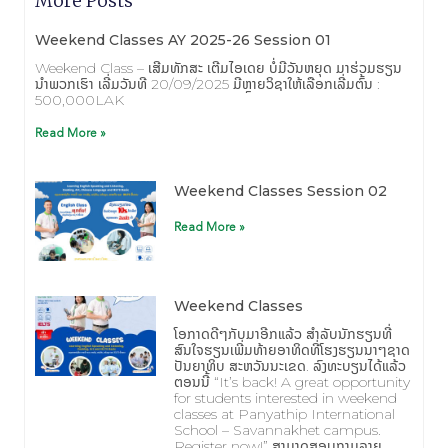
More Posts
Weekend Classes AY 2025-26 Session 01
Weekend Class – ເສີມທັກສະ ເຕີມໄອເດຍ ບໍ່ມີວັນຫຍຸດ ມາຮ່ວມຮຽນ
ນຳພວກເຮົາ ເລີ່ມວັນທີ 20/09/2025 ມີຫຼາຍວິຊາໃຫ້ເລືອກເລີ່ມຕົ້ນ :
500,000LAK
Read More »
Weekend Classes Session 02
Read More »
Weekend Classes
ໂອກາດດີໆກັບມາອີກແລ້ວ ສຳລັບນັກຮຽນທີ່
ສົນໃຈຮຽນເພີ່ມທ້າຍອາທິດທີ່ໂຮງຮຽນນາໆຊາດ
ປັນຍາທິບ ສະຫວັນນະເຂດ. ລົງທະບຽນໄດ້ແລ້ວ
ຕອນນີ້ “It’s back! A great opportunity
for students interested in weekend
classes at Panyathip International
School – Savannakhet campus.
Register now!” ສາມາດສອບຖາມລາຍ